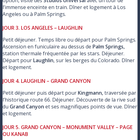
option, visite des
Studios Universal
avec un tour de
l’immense enceinte en train. Dîner et logement à Los
Angeles ou à Palm Springs.
JOUR 3. LOS ANGELES – LAUGHLIN
Petit déjeuner. Temps libre ou départ pour Palm Springs.
Ascension en funiculaire au dessus de
Palm Springs,
station thermale fréquentée par les stars. Déjeuner.
Départ pour
Laughlin
, sur les berges du Colorado. Dîner
et logement.
JOUR 4. LAUGHLIN – GRAND CANYON
Petit déjeuner puis départ pour
Kingmann,
traversée par
l’historique route 66. Déjeuner. Découverte de la rive sud
du
Grand Canyon
et ses magnifiques points de vue. Dîner
et logement.
JOUR 5. GRAND CANYON – MONUMENT VALLEY – PAGE
OU KANAB