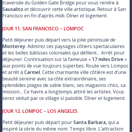
traversée du Golden Gate Bridge pour vous rendre à
Sausalito
et découvrir cette ville artistique. Retour à San
Francisco en fin d’après midi. Dîner et logement.
JOUR 11. SAN FRANCISCO – LOMPOC
Petit déjeuner puis départ vers la jolie péninsule de
Monterey
. Admirez ces paysages côtiers spectaculaires
et les belles bâtisses coloniales qui défilent… Arrêt pour
déjeuner. Continuation sur la fameuse «
17 miles Drive
»
aux points de vue toujours superbes. Route vers Lompoc
et arrêt à
Carmel
. Cette charmante ville côtière est d’une
beauté sereine avec sa côte extraordinaire, ses
splendides plages de sable blanc, ses magasins chics, sa
mission… Ce havre a longtemps attiré les artistes. Vous
serez séduit par ce village si paisible. Dîner et logement.
JOUR 12. LOMPOC – LOS ANGELES
Petit déjeuner puis départ pour
Santa Barbara
, qui a
inspiré la série du même nom. Temps libre. L’attraction