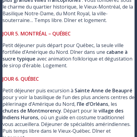
plus grandes villes francophones
. Vous tomberez sous
le charme du quartier historique, le Vieux-Montréal, de la
Basilique Notre-Dame, du Mont Royal, la ville-
souterraine… Temps libre. Dîner et logement.
JOUR 5. MONTRÉAL – QUÉBEC
Petit déjeuner puis départ pour Québec, la seule ville
fortifiée d’Amérique du Nord. Dîner dans une
cabane à
sucre typique
avec animation folklorique et dégustation
de sirop d’érable. Logement.
JOUR 6. QUÉBEC
Petit déjeuner puis excursion à
Sainte Anne de Beaupré
pour y voir la basilique de l’un des plus anciens centres de
pèlerinage d’Amérique du Nord,
l’île d’Orléans
, les
chutes de Montmorency
. Départ pour le
village des
Indiens Hurons
, où un guide en costume traditionnel
vous accueillera. Déjeuner de spécialités amérindiennes.
Puis temps libre dans le Vieux-Québec. Dîner et