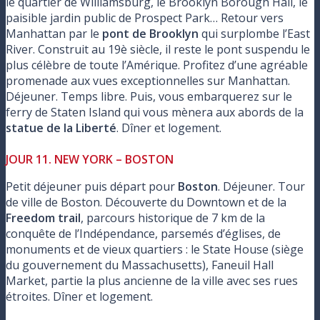
le quartier de Williamsburg, le Brooklyn Borough Hall, le
paisible jardin public de Prospect Park… Retour vers
Manhattan par le
pont de Brooklyn
qui surplombe l’East
River. Construit au 19è siècle, il reste le pont suspendu le
plus célèbre de toute l’Amérique. Profitez d’une agréable
promenade aux vues exceptionnelles sur Manhattan.
Déjeuner. Temps libre. Puis, vous embarquerez sur le
ferry de Staten Island qui vous mènera aux abords de la
statue de la Liberté
. Dîner et logement.
JOUR 11. NEW YORK – BOSTON
Petit déjeuner puis départ pour
Boston
. Déjeuner. Tour
de ville de Boston. Découverte du Downtown et de la
Freedom trail
, parcours historique de 7 km de la
conquête de l’Indépendance, parsemés d’églises, de
monuments et de vieux quartiers : le State House (siège
du gouvernement du Massachusetts), Faneuil Hall
Market, partie la plus ancienne de la ville avec ses rues
étroites. Dîner et logement.