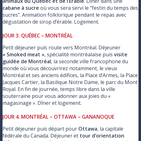
animaux du Québec et de l’Erable
. Dîner dans une
cabane à sucre
où vous sera servi le “festin du temps des
sucres”. Animation folklorique pendant le repas avec
dégustation de sirop d’érable. Logement.
JOUR 3. QUÉBEC – MONTRÉAL
Petit déjeuner puis route vers Montréal. Déjeuner
« Smoked meat »
, spécialité montréalaise puis
visite
guidée de Montréal
, la seconde ville francophone du
monde où vous découvrirez notamment, le vieux
Montréal et ses anciens édifices, la Place d’Armes, la Place
Jacques Cartier, la Basilique Notre Dame, le parc du Mont
Royal. En fin de journée, temps libre dans la ville
souterraine pour vous adonner aux joies du «
magasinage ». Dîner et logement.
JOUR 4. MONTRÉAL – OTTAWA – GANANOQUE
Petit déjeuner puis départ pour
Ottawa
, la capitale
fédérale du Canada. Déjeuner et
tour d’orientation