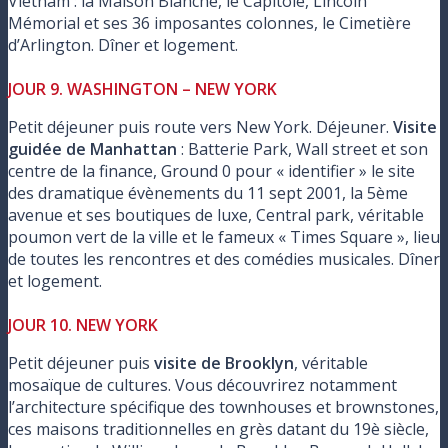
Vietnam : la Maison Blanche, le Capitole, Lincoln
Mémorial et ses 36 imposantes colonnes, le Cimetière
d’Arlington. Dîner et logement.
JOUR 9. WASHINGTON – NEW YORK
Petit déjeuner puis route vers New York. Déjeuner.
Visite
guidée de Manhattan
: Batterie Park, Wall street et son
centre de la finance, Ground 0 pour « identifier » le site
des dramatique évènements du 11 sept 2001, la 5ème
avenue et ses boutiques de luxe, Central park, véritable
poumon vert de la ville et le fameux « Times Square », lieu
de toutes les rencontres et des comédies musicales. Dîner
et logement.
JOUR 10. NEW YORK
Petit déjeuner puis
visite de Brooklyn
, véritable
mosaïque de cultures. Vous découvrirez notamment
l’architecture spécifique des townhouses et brownstones,
ces maisons traditionnelles en grès datant du 19è siècle,