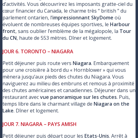
d’activités. Vous découvrirez les imposants gratte-ciel du
cœur financier du Canada, le charme très “ british ” du
parlement ontarien, l’
impressionnant SkyDome
où
évoluent de nombreuses équipes sportives, le
Harbour
front
, sans oublier l’emblème de la mégalopole, la
Tour
du CN
, haute de 553 mètres. Dîner et logement.
JOUR 6. TORONTO – NIAGARA
Petit déjeuner puis route vers
Niagara
. Embarquement
pour une croisière à bord du « Hornblower » qui vous
mènera jusqu’aux pieds des chutes du Niagara. Vous
naviguerez au milieu des embruns et remous à proximité
des chutes américaines et canadiennes. Déjeuner dans un
restaurant avec
vue panoramique sur les chutes
. Puis,
temps libre dans le charmant village de
Niagara on the
Lake
. Dîner et logement.
JOUR 7. NIAGARA – PAYS AMISH
Petit déjeuner puis départ pour les
Etats-Unis
. Arrêt à